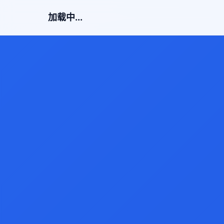
加载中...