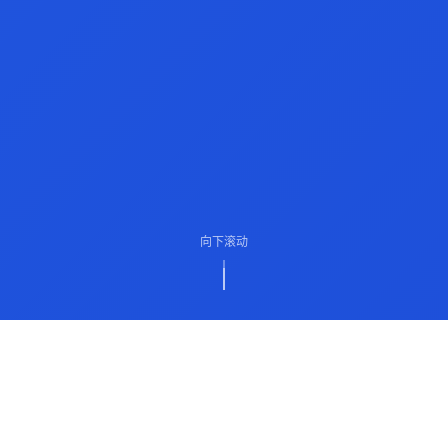
向下滚动
ABOUT US