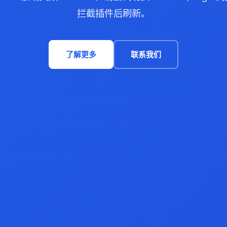
拦截插件后刷新。
了解更多
联系我们